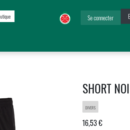
B
utique
Se connecter
ub
Académie
Billetterie
Accréditations
Locations
B
SHORT NO
DIVERS
16,53
€