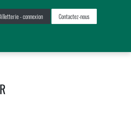
illetterie - connexion
Contactez-nous
usiness
Événements
Boutique
IR