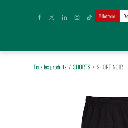
Se rendre au contenu
Billetterie​​​​​​
Bo
Accueil
Actualités
Équipe première
Cl
Tous les produits
SHORTS
SHORT NOIR