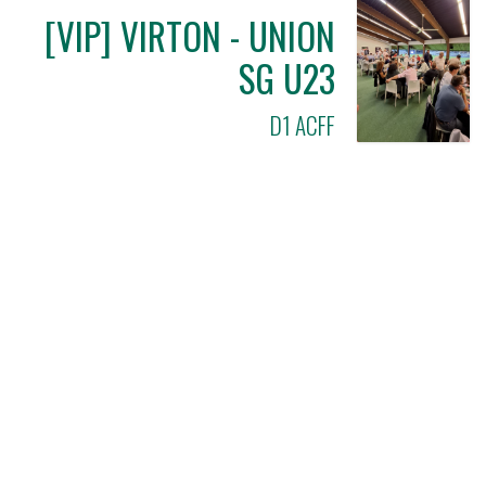
[VIP] VIRTON - UNION
SG U23
D1 ACFF
NOS SPONSORS
Découvrez l'ensemble de nos partenaires